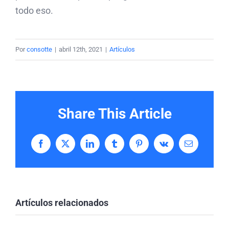
todo eso.
Por
consotte
|
abril 12th, 2021
|
Artículos
Share This Article
Facebook
X
LinkedIn
Tumblr
Pinterest
Vk
Correo
electrónico
Artículos relacionados